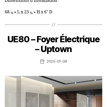
Dimensions d’installation*
68
» L x 23
» H x 6″ D
1⁄4
3⁄4
UE80 – Foyer Électrique
– Uptown
2025-01-08