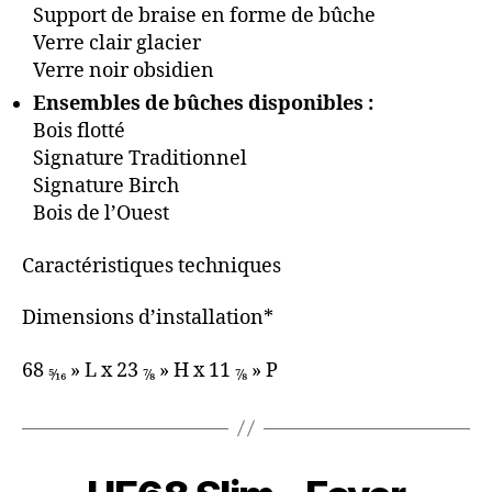
Support de braise en forme de bûche
Verre clair glacier
Verre noir obsidien
Ensembles de bûches disponibles :
Bois flotté
Signature Traditionnel
Signature Birch
Bois de l’Ouest
Caractéristiques techniques
Dimensions d’installation*
68
» L x 23
» H x 11
» P
5⁄16
7⁄8
7⁄8