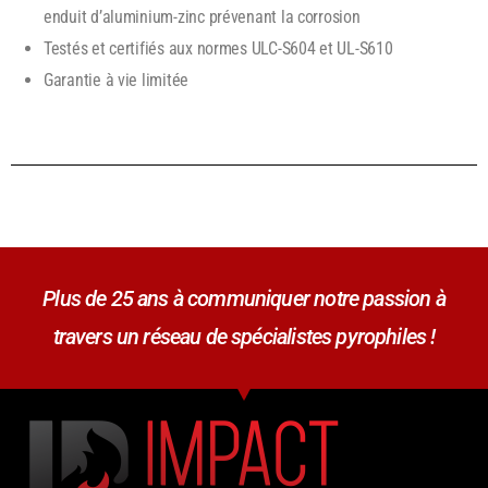
enduit d’aluminium-zinc prévenant la corrosion
Testés et certifiés aux normes ULC-S604 et UL-S610
Garantie à vie limitée
Plus de 25 ans à communiquer notre passion à
travers un réseau de spécialistes pyrophiles !