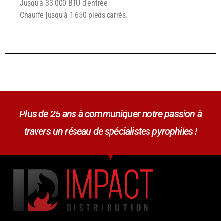
Jusqu'à 33 000 BTU d'entrée
Chauffe jusqu'à 1 650 pieds carrés.
Plus de 25 ans à communiquer notre passion à
travers un réseau de spécialistes pyrophiles !