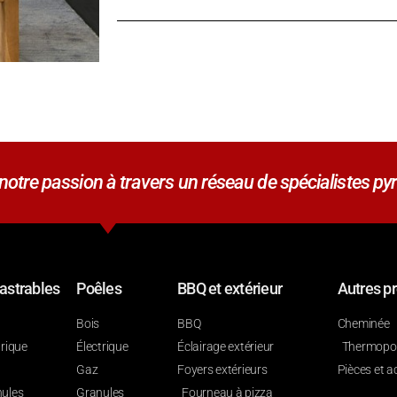
tre passion à travers un réseau de spécialistes pyr
astrables
Poêles
BBQ et extérieur
Autres pr
Bois
BBQ
Cheminée
trique
Électrique
Éclairage extérieur
Thermop
Gaz
Foyers extérieurs
Pièces et a
ules
Granules
Fourneau à pizza