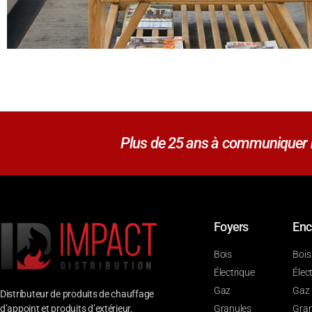
Plus de 25 ans à communiquer no
Foyers
Enc
Bois
Bois
Électrique
Élec
Gaz
Gaz
Distributeur de produits de chauffage
d’appoint et produits d’extérieur.
Granules
Gran