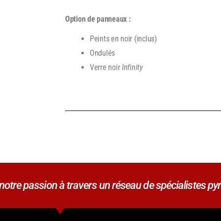
Option de panneaux :
Peints en noir (inclus)
Ondulés
Verre noir
Infinity
tre passion à travers un réseau de spécialistes pyr