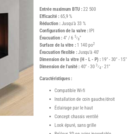
Entrée maximum BTU :
22 500
Efficacité :
65,9 %
Réduction :
Jusqu'à 33 %
Configuration de la valve :
IPI
5
Évacuation :
4" / 6
⁄
"
8
2
Surface de la vitre :
1 140 po
Évacuation flexible :
Jusqu'à 40'
Dimension de la vitre (H - L - P) :
19" - 30" - 15"
3
Dimension de l'unité :
40" - 30
⁄
- 21"
4
Caractéristiques :
Compatible Wi-fi
Installation de coin gauche/droit
Éclairage par le haut
Concept chassis ventilé
Look épuré, sans grille
Brûleur 3D en acier inoxydable