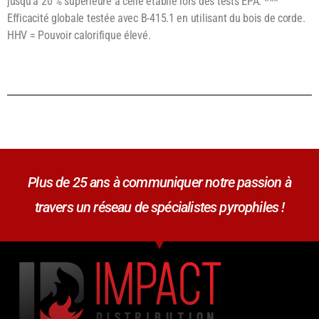
jusqu'à 20 % supérieure à celle établie lors des tests EPA. ***
Efficacité globale testée avec B-415.1 en utilisant du bois de corde.
HHV = Pouvoir calorifique élevé.
Plus de 25 ans à communiquer notre passion à
travers un réseau de spécialistes pyrophiles !