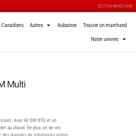
SECTION MARCHAND
s Canadiens
Autres
Aubaines
Trouver un marchand
Notre univers
M Multi
éresant. Avec 60 000 BTU et un
rder au chaud. De plus, un de ces
ec des granules de substances autres