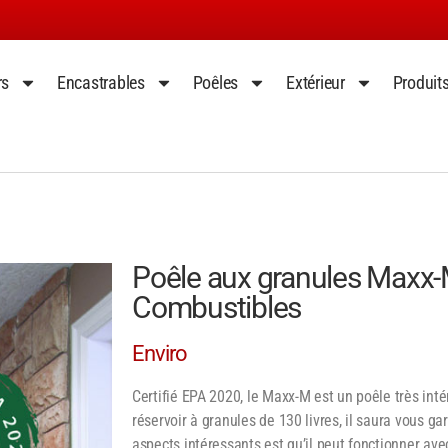
rs
Encastrables
Poêles
Extérieur
Produit
Poêle aux granules Maxx-
Combustibles
Enviro
Certifié EPA 2020, le Maxx-M est un poêle très int
réservoir à granules de 130 livres, il saura vous ga
aspects intéressants est qu’il peut fonctionner av