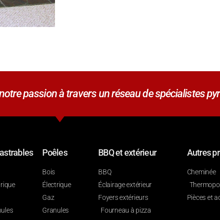
tre passion à travers un réseau de spécialistes pyr
astrables
Poêles
BBQ et extérieur
Autres pr
Bois
BBQ
Cheminée
trique
Électrique
Éclairage extérieur
Thermop
Gaz
Foyers extérieurs
Pièces et a
ules
Granules
Fourneau à pizza