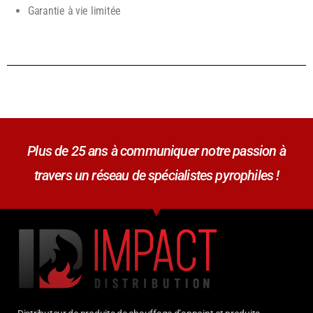
Garantie à vie limitée
Plus de 25 ans à communiquer notre passion à
travers un réseau de spécialistes pyrophiles !