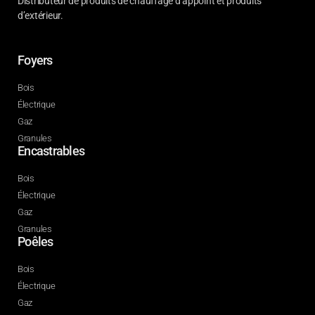
Distributeur de produits de chauffage d’appoint et produits
d’extérieur.
Foyers
Bois
Électrique
Gaz
Granules
Encastrables
Bois
Électrique
Gaz
Granules
Poêles
Bois
Électrique
Gaz