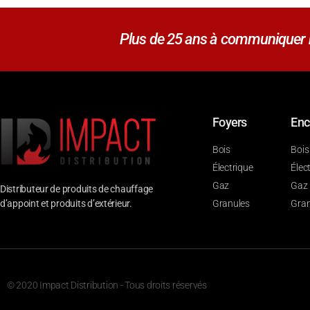
Plus de 25 ans à communiquer no
Foyers
Enc
Bois
Bois
Électrique
Élec
Gaz
Gaz
Distributeur de produits de chauffage
d’appoint et produits d’extérieur.
Granules
Gran
© 2020 Impact Distribution - Tous droits réservés