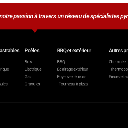
tre passion à travers un réseau de spécialistes pyr
astrables
Poêles
BBQ et extérieur
Autres pr
Bois
BBQ
Cheminée
trique
Électrique
Éclairage extérieur
Thermop
Gaz
Foyers extérieurs
Pièces et a
ules
Granules
Fourneau à pizza