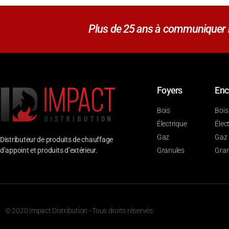
Plus de 25 ans à communiquer no
Foyers
Enc
Bois
Bois
Électrique
Élec
Gaz
Gaz
Distributeur de produits de chauffage
d’appoint et produits d’extérieur.
Granules
Gran
© 2020 Impact Distribution - Tous droits réservés