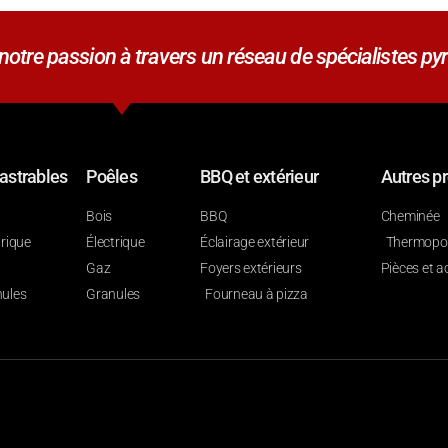
tre passion à travers un réseau de spécialistes pyr
astrables
Poêles
BBQ et extérieur
Autres pr
Bois
BBQ
Cheminée
trique
Électrique
Éclairage extérieur
Thermop
Gaz
Foyers extérieurs
Pièces et a
ules
Granules
Fourneau à pizza