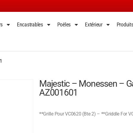
rs
Encastrables
Poêles
Extérieur
Produit
1
Majestic – Monessen – Ga
AZ001601
**Grille Pour VC0620 (Bte 2) – **Griddle For V