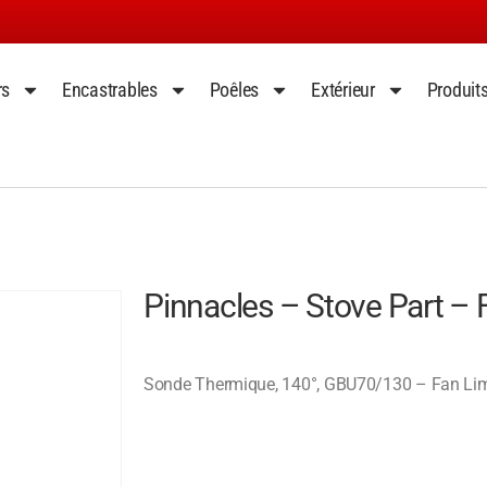
rs
Encastrables
Poêles
Extérieur
Produit
Pinnacles – Stove Part –
Sonde Thermique, 140°, GBU70/130 – Fan Lim