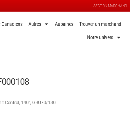
SECTION MARCHAND
s Canadiens
Autres
Aubaines
Trouver un marchand
Notre univers
 F000108
it Control, 140°, GBU70/130