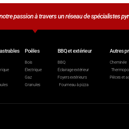
tre passion à travers un réseau de spécialistes pyr
astrables
Poêles
BBQ et extérieur
Autres pr
Bois
BBQ
Cheminée
trique
Électrique
Éclairage extérieur
Thermop
Gaz
Foyers extérieurs
Pièces et a
ules
Granules
Fourneau à pizza