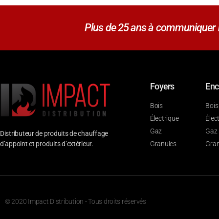
Plus de 25 ans à communiquer no
Foyers
Enc
Bois
Bois
Électrique
Élec
Gaz
Gaz
Distributeur de produits de chauffage
d’appoint et produits d’extérieur.
Granules
Gran
© 2020 Impact Distribution - Tous droits réservés