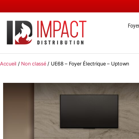
Foye
Accueil
/
Non classé
/ UE68 – Foyer Électrique – Uptown