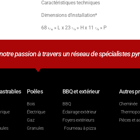
Caractéristiques techniques
Dimensions d’installation*
68
» L x 23
» H x 11
» P
5⁄16
7⁄8
7⁄8
tre passion à travers un réseau de spécialistes pyr
astrables
Poêles
BBQ et extérieur
Autres pr
Bois
BBQ
Cheminée
trique
Électrique
Éclairage extérieur
Thermop
Gaz
Foyers extérieurs
Pièces et a
ules
Granules
Fourneau à pizza