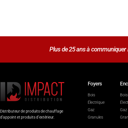
Plus de 25 ans à communiquer no
Foyers
Enc
Bois
Bois
Électrique
Élec
Gaz
Gaz
Distributeur de produits de chauffage
d’appoint et produits d’extérieur.
Granules
Gran