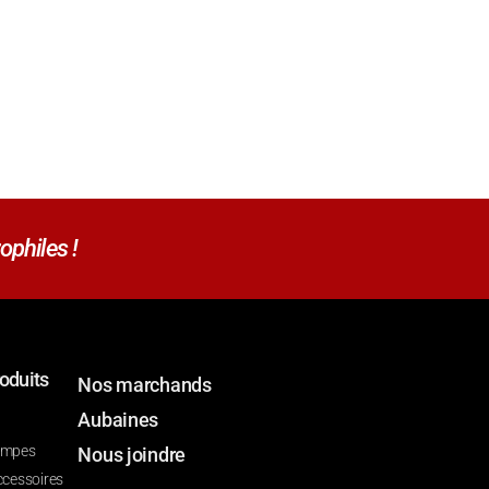
ophiles !
oduits
Nos marchands
Aubaines
ompes
Nous joindre
ccessoires