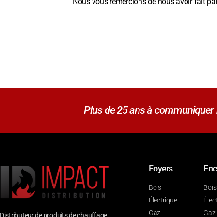
Nous vous remercions de nous avoir fait part 
Plus de 25 ans à communiquer no
Foyers
Enc
Bois
Bois
Électrique
Élec
Gaz
Gaz
Distributeur de produits de chauffage