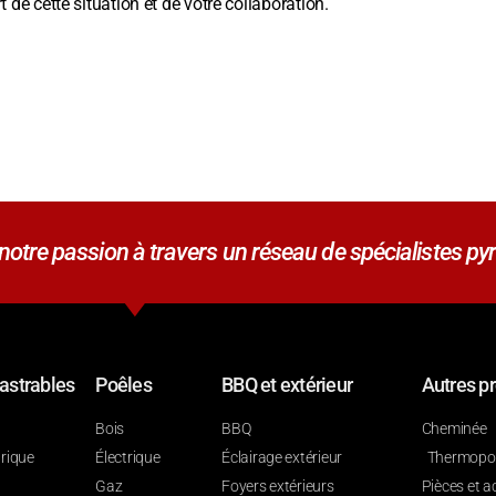
de cette situation et de votre collaboration.
tre passion à travers un réseau de spécialistes pyr
astrables
Poêles
BBQ et extérieur
Autres pr
Bois
BBQ
Cheminée
trique
Électrique
Éclairage extérieur
Thermop
Gaz
Foyers extérieurs
Pièces et a