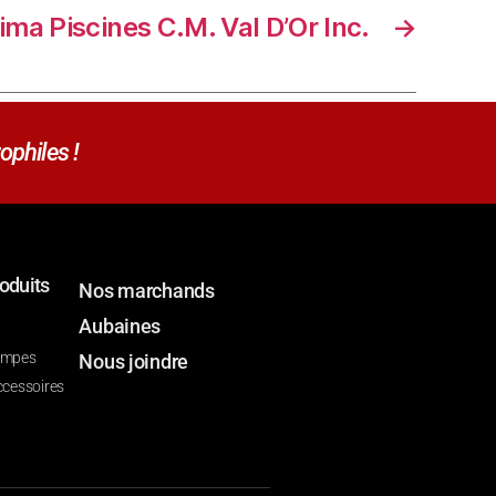
ima Piscines C.M. Val D’Or Inc.
→
ophiles !
oduits
Nos marchands
Aubaines
ompes
Nous joindre
ccessoires