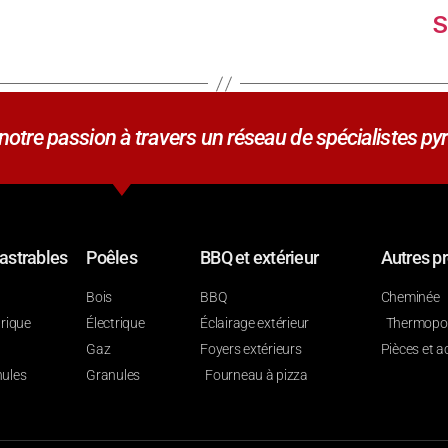
S
tre passion à travers un réseau de spécialistes pyr
astrables
Poêles
BBQ et extérieur
Autres pr
Bois
BBQ
Cheminée
trique
Électrique
Éclairage extérieur
Thermop
Gaz
Foyers extérieurs
Pièces et a
ules
Granules
Fourneau à pizza