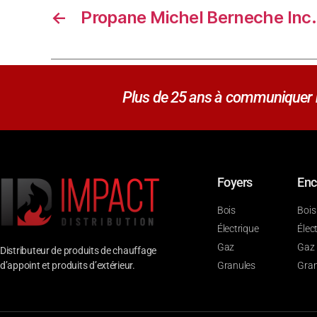
←
Propane Michel Berneche Inc.
Plus de 25 ans à communiquer no
Foyers
Enc
Bois
Bois
Électrique
Élec
Gaz
Gaz
Distributeur de produits de chauffage
d’appoint et produits d’extérieur.
Granules
Gran