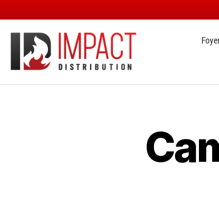
Foye
Cam