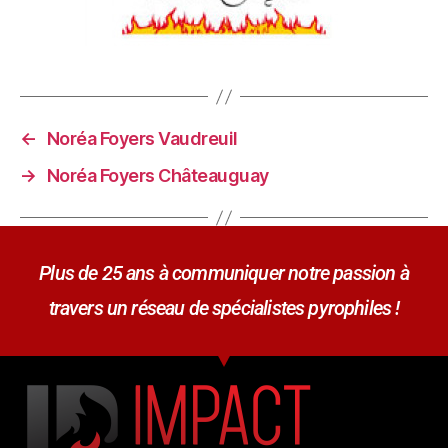
←
Noréa Foyers Vaudreuil
→
Noréa Foyers Châteauguay
Plus de 25 ans à communiquer notre passion à
travers un réseau de spécialistes pyrophiles !