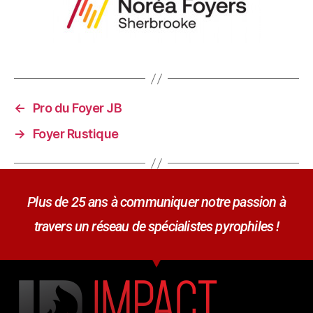
←
Pro du Foyer JB
→
Foyer Rustique
Plus de 25 ans à communiquer notre passion à
travers un réseau de spécialistes pyrophiles !