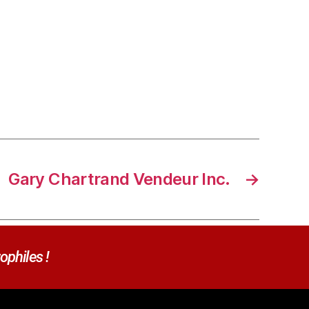
Gary Chartrand Vendeur Inc.
→
ophiles !