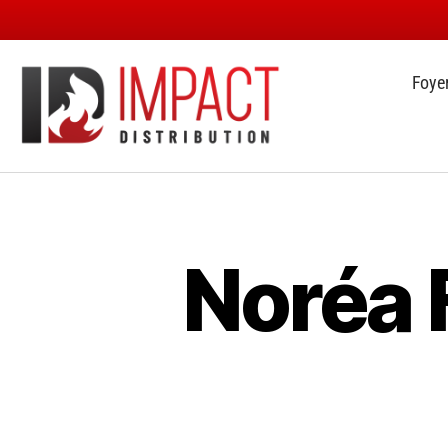
Foye
Noréa F